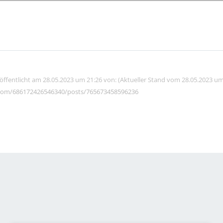
röffentlicht am 28.05.2023 um 21:26 von: (Aktueller Stand vom 28.05.2023 um
com/686172426546340/posts/765673458596236