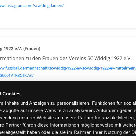
www.instagram.com/scwiddigdamen/
g 1922 e.V. (Frauen)
formationen zu den Frauen des Vereins SC Widdig 1922 e.V.
ww.fussball.de/mannschaft/sc-widdig-1922-ev-sc-widdig-1922-ev-mittelrhe
G0001VTR8C1K7#!/
t Cookies
 Inhalte und Anzeigen zu personalisieren, Funktionen für sozia
e Zugriffe auf unsere Website zu analysieren. Außerdem geben w
SC WIDDIG 1922 E.V. AUF SOCIAL MEDIA:
rwendung unserer Website an unsere Partner für soziale Medien
re Partner führen diese Informationen möglicherweise mit weite
ereitgestellt haben oder die sie im Rahmen Ihrer Nutzung der D