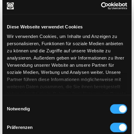
eine sichere
Transaktion über
PayPal zu
ermöglichen.
Diese Webseite verwendet Cookies
Wir verwenden Cookies, um Inhalte und Anzeigen zu
personalisieren, Funktionen für soziale Medien anbieten
Statistiken (5)
zu können und die Zugriffe auf unsere Website zu
Statistik-Cookies helfen Webseiten-Besitzern zu
analysieren. Außerdem geben wir Informationen zu Ihrer
verstehen, wie Besucher mit Webseiten interagieren,
Verwendung unserer Website an unsere Partner für
indem Informationen anonym gesammelt und
soziale Medien, Werbung und Analysen weiter. Unsere
gemeldet werden.
Partner führen diese Informationen möglicherweise mit
weiteren Daten zusammen, die Sie ihnen bereitgestellt
Maximale
Name
Anbieter
Zweck
haben oder die sie im Rahmen Ihrer Nutzung der Dienste
Speicherd
gesammelt haben.
Einwilligungsauswahl
_ga
Google
Registriert eine
2 Jahre
Notwendig
eindeutige ID, die
verwendet wird,
Präferenzen
um statistische