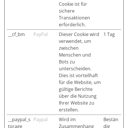
Cookie ist für
sichere
Transaktionen
erforderlich.
__cf_bm
PayPal
Dieser Cookie wird
1 Tag
verwendet, um
zwischen
Menschen und
Bots zu
unterscheiden.
Dies ist vorteilhaft
für die Website, um
gültige Berichte
über die Nutzung
Ihrer Website zu
erstellen.
__paypal_s
Paypal
Wird im
Bestän
torage__
Zusammenhang
dig