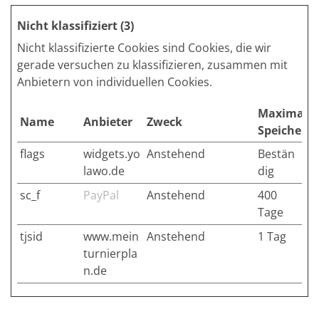
Nicht klassifiziert (3)
Nicht klassifizierte Cookies sind Cookies, die wir
gerade versuchen zu klassifizieren, zusammen mit
Anbietern von individuellen Cookies.
Maximale
Name
Anbieter
Zweck
Speicherd
flags
widgets.yo
Anstehend
Bestän
lawo.de
dig
sc_f
PayPal
Anstehend
400
Tage
tjsid
www.mein
Anstehend
1 Tag
turnierpla
n.de