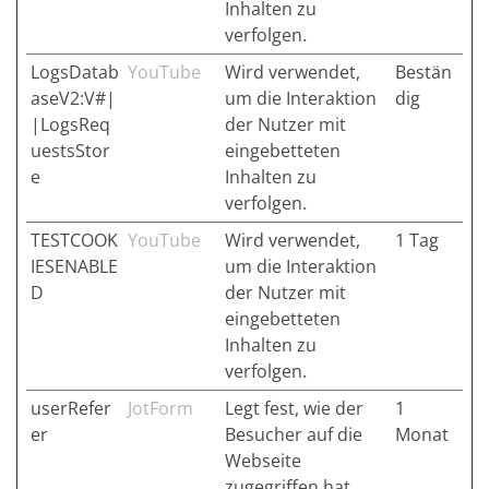
Inhalten zu
verfolgen.
LogsDatab
YouTube
Wird verwendet,
Bestän
aseV2:V#|
um die Interaktion
dig
|LogsReq
der Nutzer mit
uestsStor
eingebetteten
e
Inhalten zu
verfolgen.
TESTCOOK
YouTube
Wird verwendet,
1 Tag
IESENABLE
um die Interaktion
D
der Nutzer mit
eingebetteten
Inhalten zu
verfolgen.
userRefer
JotForm
Legt fest, wie der
1
er
Besucher auf die
Monat
Webseite
zugegriffen hat.