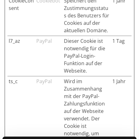
CookieCon
Cookiebot
Speichert den
1 Jahr
sent
Zustimmungsstatu
s des Benutzers für
Cookies auf der
aktuellen Domäne.
l7_az
PayPal
Dieser Cookie ist
1 Tag
notwendig für die
PayPal-Login-
Funktion auf der
Webseite.
ts_c
PayPal
Wird im
1 Jahr
Zusammenhang
mit der PayPal-
Zahlungsfunktion
auf der Webseite
verwendet. Der
Cookie ist
notwendig, um