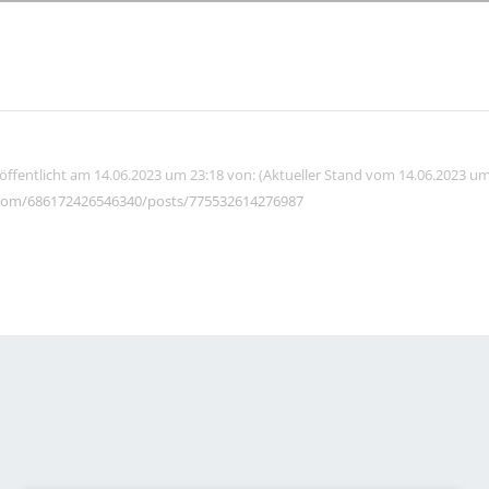
röffentlicht am 14.06.2023 um 23:18 von: (Aktueller Stand vom 14.06.2023 um
com/686172426546340/posts/775532614276987