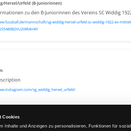
g/Hersel/Urfeld (B-Juniorinnen)
formationen zu den B-Juniorinnen des Vereins SC Widdig 1922
ww.fussball.de/mannschaft/sg-widdig-hersel-urfeld-sc-widdig-1922-ev-mitte
VS5489B2VU2I8R4H#!/
am
escription
ww.instagram.com/sg_widdig_hersel_urfeld/
t Cookies
 Inhalte und Anzeigen zu personalisieren, Funktionen für sozia