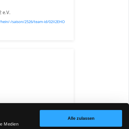
 e.V.
lrhein/-/saison/2526/team-id/02II2EHO
Alle zulassen
le Medien